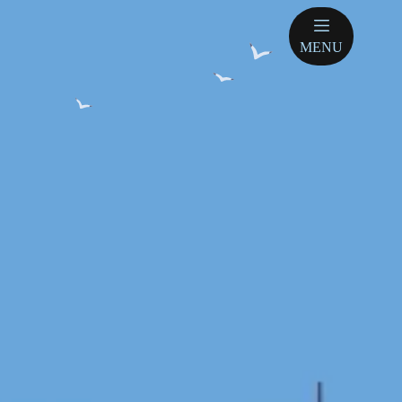
跳
至
MENU
主
要
內
容