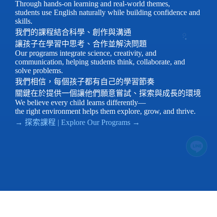
Through hands-on learning and real-world themes,
students use English naturally while building confidence and
skills.
我們的課程結合科學、創作與溝通
讓孩子在學習中思考、合作並解決問題
Our programs integrate science, creativity, and
communication, helping students think, collaborate, and
solve problems.
我們相信，每個孩子都有自己的學習節奏
關鍵在於提供一個讓他們願意嘗試、探索與成長的環境
We believe every child learns differently—
the right environment helps them explore, grow, and thrive.
→ 探索課程 | Explore Our Programs →