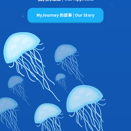
MyJourney 的故事 | Our Story