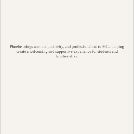
Phoebe brings warmth, positivity, and professionalism to MJL, helping
create a welcoming and supportive experience for students and
families alike.