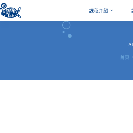
跳
至
課程介紹
主
要
內
容
A
首頁