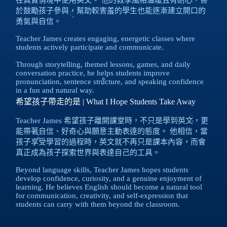
於鼓勵孩子參與，幫助較害羞的學生也能逐漸建立開口的
勇氣與自信。
Teacher James creates engaging, energetic classes where
students actively participate and communicate.
Through storytelling, themed lessons, games, and daily
conversation practice, he helps students improve
pronunciation, sentence structure, and speaking confidence
in a fun and natural way.
希望孩子帶走的是 | What I Hope Students Take Away
Teacher James 希望孩子離開課堂時，不只是學到英文，更
能帶著自信、好奇心與願意主動表達的態度。 他相信，當
孩子享受學習的過程時，英文就不再只是課本內容，而會
真正成為孩子探索世界與表達自己的工具。
Beyond language skills, Teacher James hopes students
develop confidence, curiosity, and a genuine enjoyment of
learning. He believes English should become a natural tool
for communication, creativity, and self-expression that
students can carry with them beyond the classroom.