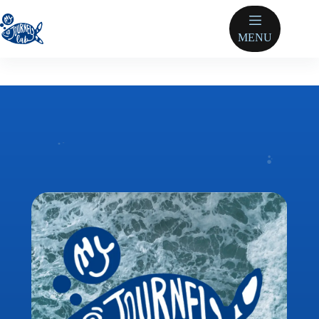
跳
至
MENU
主
要
內
容