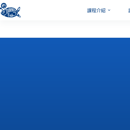
跳
至
課程介紹
主
要
內
容