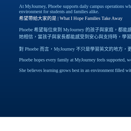
At MyJourney, Phoebe supports daily campus operations whi
environment for students and families alike.
希望帶給大家的是 | What I Hope Families Take Away
Phoebe 希望每位來到 MyJourney 的孩子與家庭
她相信，當孩子與家長都能感受到安心與支持時，學
對 Phoebe 而言，MyJourney 不只是學習英文
Phoebe hopes every family at MyJourney feels supported, w
She believes learning grows best in an environment filled wi