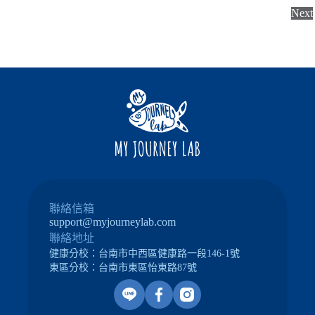
+
Next
1
聯絡信箱
support@myjourneylab.com
聯絡地址
健康分校：
台南市中西區健康路一段146-1號
東區分校：
台南市東區怡東路87號