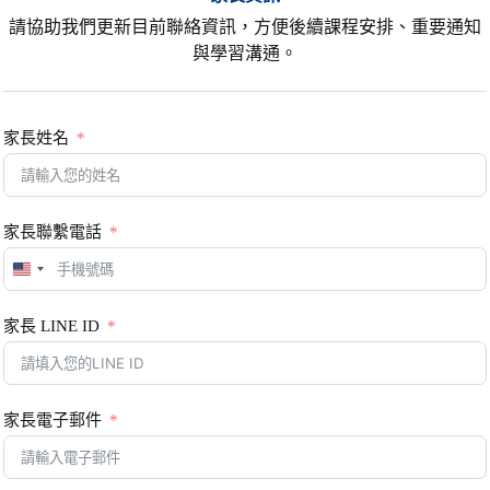
請協助我們更新目前聯絡資訊，方便後續課程安排、重要通知
與學習溝通。
家長姓名
家長聯繫電話
U
n
i
家長 LINE ID
t
e
d
S
t
家長電子郵件
a
t
e
s