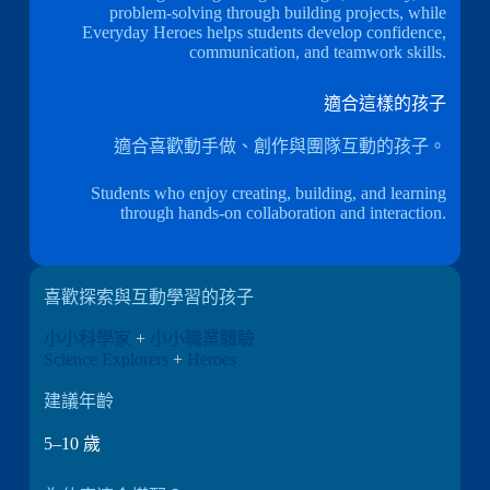
problem-solving through building projects, while
Everyday Heroes helps students develop confidence,
communication, and teamwork skills.
適合這樣的孩子
適合喜歡動手做、創作與團隊互動的孩子。
Students who enjoy creating, building, and learning
through hands-on collaboration and interaction.
喜歡探索與互動學習的孩子
小小科學家
+
小小職業體驗
Science Explorers
+
Heroes
建議年齡
5–10 歲