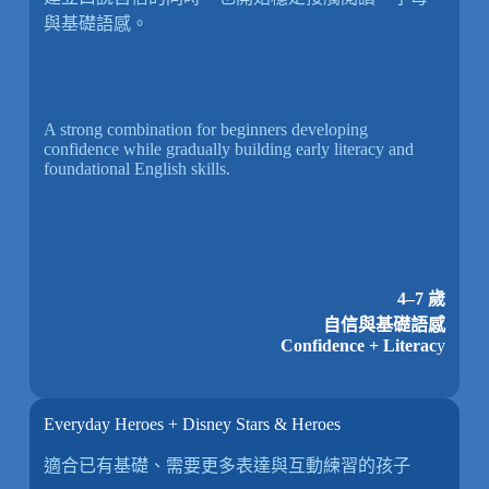
與基礎語感。
A strong combination for beginners developing
confidence while gradually building early literacy and
foundational English skills.
4–7 歲
自信與基礎語感
Confidence + Literac
y
Everyday Heroes + Disney Stars & Heroes
適合已有基礎、需要更多表達與互動練習的孩子