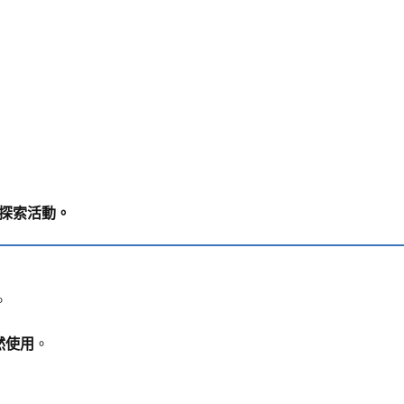
一個探索活動。
。
然使用
。