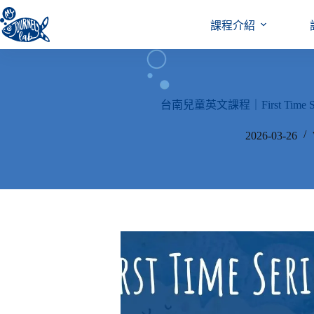
跳
至
課程介紹
主
要
內
容
台南兒童英文課程｜First Time Serie
2026-03-26