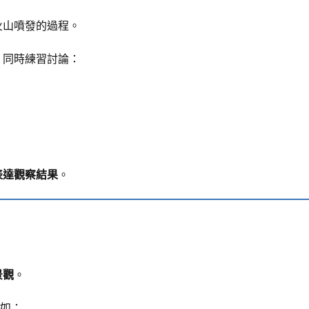
火山噴發的過程。
，同時練習討論：
表達觀察結果
。
景觀
。
如：