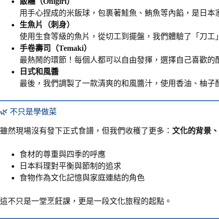
飯糰（Onigiri）
用手心捏成的米飯球，包裹著鮭魚、鮪魚等內餡，是日本
生魚片（刺身）
使用生食等級的魚片，從切工到擺盤，我們體驗了「刀工
手卷壽司（Temaki）
最熱鬧的環節！每個人都可以自由發揮，選擇自己喜歡的
日式和風醬
最後，我們調製了一款清爽的和風醬汁，使用香油、柚子
🌿 不只是學做菜
雖然現場沒有發下正式食譜，但我們收穫了更多：
文化的背景、
食材的尊重與四季的呼應
日本料理對平衡與節制的追求
食物作為文化記憶與家庭連結的角色
這不只是一堂烹飪課，更是一段文化旅程的起點。