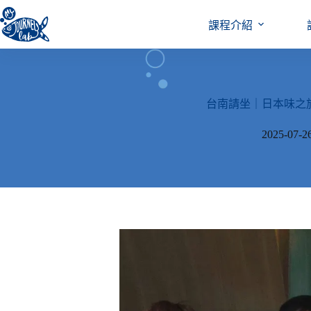
跳
至
課程介紹
主
要
內
容
台南請坐｜日本味之旅 | Glob
2025-07-2