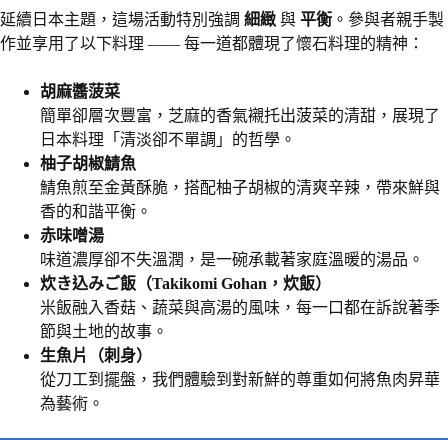
延續日本主題，這場活動特別強調
細緻
與
平衡
。參與者親手製
作並享用了以下料理 —— 每一道都體現了懷石料理的精神：
胡麻醬菠菜
簡單卻層次豐富，芝麻的香氣襯托出菠菜的清甜，展現了
日本料理「清淡卻不單調」的哲學。
柚子胡椒鯖魚
鯖魚煎至金黃酥脆，搭配柚子胡椒的清爽辛辣，帶來鮮與
香的和諧平衡。
赤味噌湯
味道濃厚卻不失溫潤，是一碗承載著家庭溫暖的湯品。
炊き込みご飯（Takikomi Gohan，炊飯）
米飯融入香菇、蔬菜與高湯的風味，每一口都在訴說著季
節與土地的故事。
生魚片（刺身）
從刀工到擺盤，我們體驗到對新鮮的尊重如何將魚肉昇華
為藝術。