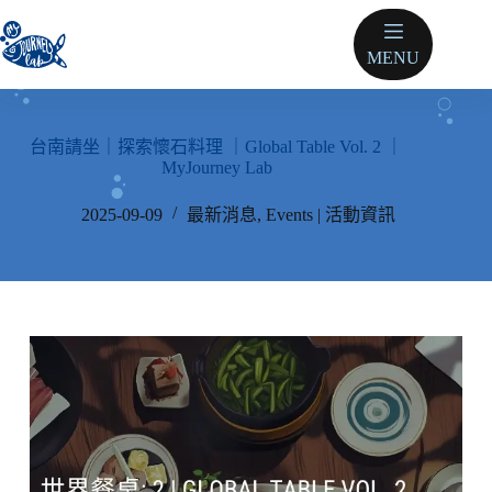
跳
至
MENU
主
要
內
容
台南請坐｜探索懷石料理 ｜Global Table Vol. 2 ｜
MyJourney Lab
2025-09-09
最新消息
,
Events | 活動資訊