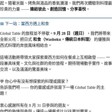
起。隨著米飯、烤魚與湯品的香氣瀰漫，我們再次體驗到料理最
珍貴的力量 ——
連結彼此、創造回憶、分享喜悅
。
📅 下一站：當西方遇上和食
Global Table 的旅程並不停歇。
9 月 28 日（週日）
，我們將帶來
全新火花：把日式
和食（Washoku，傳統日本料理）
的優雅與
西式料理的奔放風味相結合。
這場活動將帶領大家探索東西方如何在餐桌上互相啟發 —— 一
段兼具味覺、文化與社群的奇妙旅程。期待現場動手實作、故事
交流，以及滿滿的驚喜美味。
💬 你心中有沒有想探索的料理或國家？
告訴我們吧 —— 你的靈感或許就是下一場 Global Table 的主
題！
衷心感謝所有在 8 月 31 日參與的朋友。
你們的熱情與參與，讓這一場餐桌比以往更加豐富。