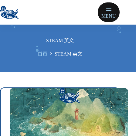
跳
至
MENU
主
要
內
容
STEAM 英文
首頁
STEAM 英文