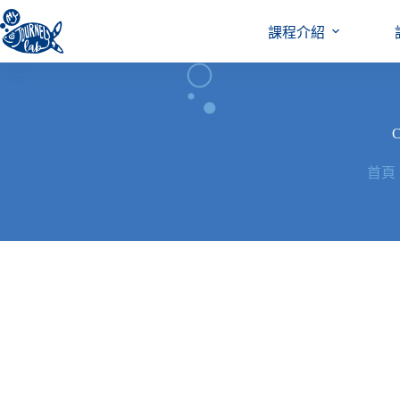
跳
至
課程介紹
主
要
內
容
C
首頁